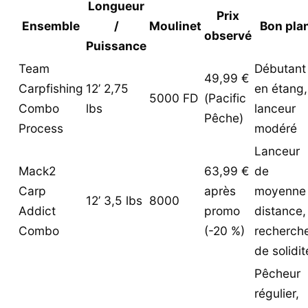
Longueur
Prix
Ensemble
/
Moulinet
Bon pla
observé
Puissance
Team
Débutant
49,99 €
Carpfishing
12’ 2,75
en étang,
5000 FD
(Pacific
Combo
lbs
lanceur
Pêche)
Process
modéré
Lanceur
Mack2
63,99 €
de
Carp
après
moyenne
12’ 3,5 lbs
8000
Addict
promo
distance,
Combo
(-20 %)
recherch
de solidit
Pêcheur
régulier,