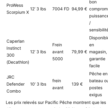
bon
ProWess
12’ 3 lbs
7004 FD
94,99 €
comprom
Scorpium X
puissanc
/
sensibilit
Disponibl
Caperlan
Frein
en
Instinct
12’ 3 lbs
avant
79,99 €
magasin,
300
5000
garantie
(Decathlon)
facile
Pêche en
JRC
frein
bateau o
Defender
10’ 3 lbs
139 €
avant
postes
Combo
exigus
Les prix relevés sur Pacific Pêche montrent que les