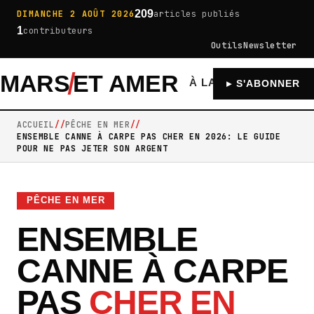
209
DIMANCHE 2 AOÛT 2026
articles publiés
1
contributeurs
Outils
Newsletter
MARS
ET AMER
À LA UNE
GÉNÉRA
▸ S'ABONNER
ACCUEIL
PÊCHE EN MER
ENSEMBLE CANNE À CARPE PAS CHER EN 2026: LE GUIDE
POUR NE PAS JETER SON ARGENT
PÊCHE EN MER
ENSEMBLE
CANNE À CARPE
PAS
CHER EN