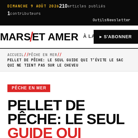
210
DIMANCHE 9 AOÛT 2026
articles publiés
1
contributeurs
Outils
Newsletter
MARS
ET AMER
À LA UNE
GÉNÉRA
▸ S'ABONNER
ACCUEIL
PÊCHE EN MER
PELLET DE PÊCHE: LE SEUL GUIDE QUI T’ÉVITE LE SAC
QUI NE TIENT PAS SUR LE CHEVEU
PÊCHE EN MER
PELLET DE
PÊCHE: LE SEUL
GUIDE QUI