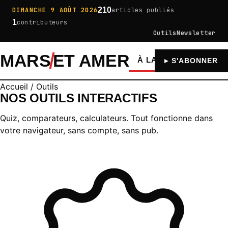
210
DIMANCHE 9 AOÛT 2026
articles publiés
1
contributeurs
Outils
Newsletter
MARS
ET AMER
À LA UNE
GÉNÉRA
▸ S'ABONNER
Accueil
/
Outils
NOS OUTILS
INTERACTIFS
Quiz, comparateurs, calculateurs. Tout fonctionne dans
votre navigateur, sans compte, sans pub.