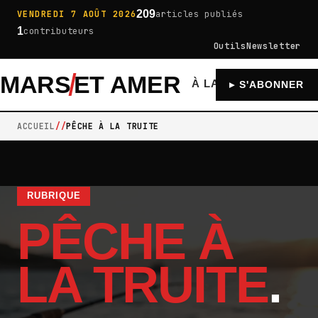
209
VENDREDI 7 AOÛT 2026
articles publiés
1
contributeurs
Outils
Newsletter
MARS
ET AMER
À LA UNE
GÉNÉRA
▸ S'ABONNER
ACCUEIL
PÊCHE À LA TRUITE
RUBRIQUE
PÊCHE À
LA TRUITE
.