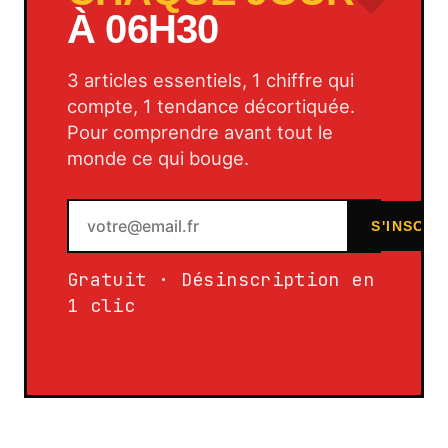
À 06H30
3 articles essentiels, 1 chiffre qui
compte, 1 tendance décortiquée.
Pour comprendre avant tout le
monde ce qui bouge.
S'INSCRI
Gratuit · Désinscription en
1 clic