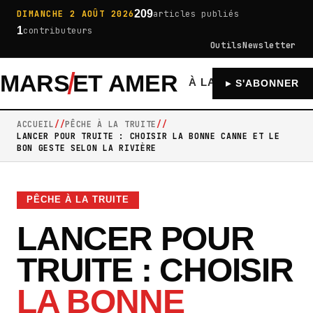
209
DIMANCHE 2 AOÛT 2026
articles publiés
1
contributeurs
Outils
Newsletter
MARS
ET AMER
À LA UNE
GÉNÉRA
▸ S'ABONNER
ACCUEIL
PÊCHE À LA TRUITE
LANCER POUR TRUITE : CHOISIR LA BONNE CANNE ET LE
BON GESTE SELON LA RIVIÈRE
PÊCHE À LA TRUITE
LANCER POUR
TRUITE : CHOISIR
LA BONNE