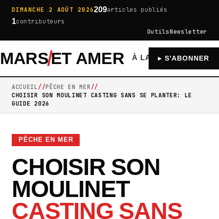
209
DIMANCHE 2 AOÛT 2026
articles publiés
1
contributeurs
Outils
Newsletter
MARS
ET AMER
À LA UNE
GÉNÉRA
▸ S'ABONNER
ACCUEIL
PÊCHE EN MER
CHOISIR SON MOULINET CASTING SANS SE PLANTER: LE
GUIDE 2026
PÊCHE EN MER
CHOISIR SON
MOULINET
CASTING SANS