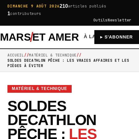
210
DIMANCHE 9 AOÛT 2026
articles publiés
1
contributeurs
Outils
Newsletter
MARS
ET AMER
À LA UNE
GÉNÉRA
▸ S'ABONNER
ACCUEIL
MATÉRIEL & TECHNIQUE
SOLDES DECATHLON PÊCHE : LES VRAIES AFFAIRES ET LES
PIÈGES À ÉVITER
MATÉRIEL & TECHNIQUE
SOLDES
DECATHLON
PÊCHE :
LES