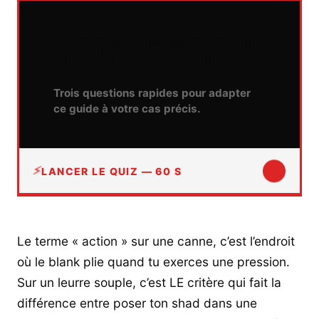
Votre recommandation sur la
canne à leurre souple qu’il te
faut (et pourq…
Trois questions rapides pour adapter
ce guide à votre cas précis.
↓
LANCER LE QUIZ — 60 S
Le terme « action » sur une canne, c’est l’endroit
où le blank plie quand tu exerces une pression.
Sur un leurre souple, c’est LE critère qui fait la
différence entre poser ton shad dans une