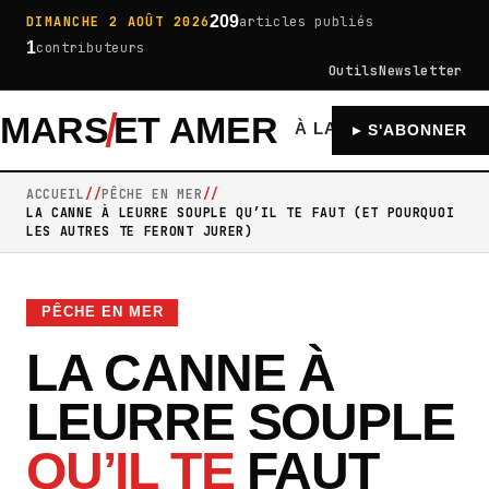
209
DIMANCHE 2 AOÛT 2026
articles publiés
1
contributeurs
Outils
Newsletter
MARS
ET AMER
À LA UNE
GÉNÉRA
▸ S'ABONNER
ACCUEIL
PÊCHE EN MER
LA CANNE À LEURRE SOUPLE QU’IL TE FAUT (ET POURQUOI
LES AUTRES TE FERONT JURER)
PÊCHE EN MER
LA CANNE À
LEURRE SOUPLE
QU’IL TE
FAUT