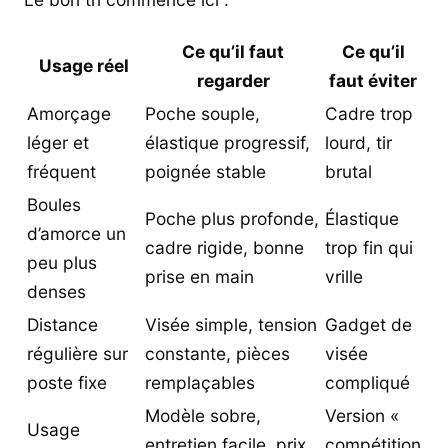
Ce qu’il faut
Ce qu’il
Usage réel
regarder
faut éviter
Amorçage
Poche souple,
Cadre trop
léger et
élastique progressif,
lourd, tir
fréquent
poignée stable
brutal
Boules
Poche plus profonde,
Élastique
d’amorce un
cadre rigide, bonne
trop fin qui
peu plus
prise en main
vrille
denses
Distance
Visée simple, tension
Gadget de
régulière sur
constante, pièces
visée
poste fixe
remplaçables
compliqué
Modèle sobre,
Version «
Usage
entretien facile, prix
compétition