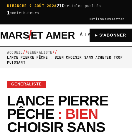
210
DIMANCHE 9 AOÛT 2026
articles publiés
1
contributeurs
Outils
Newsletter
MARS
ET AMER
À LA UNE
GÉNÉRA
▸ S'ABONNER
ACCUEIL
GÉNÉRALISTE
LANCE PIERRE PÊCHE : BIEN CHOISIR SANS ACHETER TROP
PUISSANT
GÉNÉRALISTE
LANCE PIERRE
PÊCHE
: BIEN
CHOISIR SANS