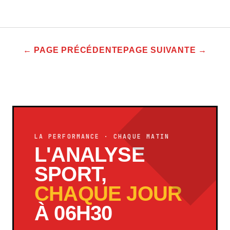
← PAGE PRÉCÉDENTE
PAGE SUIVANTE →
LA PERFORMANCE · CHAQUE MATIN
L'ANALYSE
SPORT,
CHAQUE JOUR
À 06H30