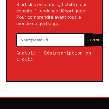
3 articles essentiels, 1 chiffre qui
compte, 1 tendance décortiquée.
Pour comprendre avant tout le
monde ce qui bouge.
S'INSCRI
Gratuit · Désinscription en
1 clic