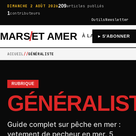
209
DIMANCHE 2 AOÛT 2026
articles publiés
1
contributeurs
Outils
Newsletter
MARS
ET AMER
À LA UNE
GÉNÉRA
▸ S'ABONNER
ACCUEIL
GÉNÉRALISTE
RUBRIQUE
GÉNÉRALIS
Guide complet sur pêche en mer :
vetement de pecheur en mer. 5